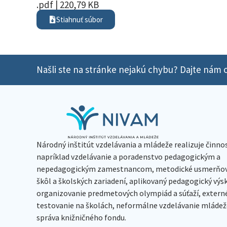
.pdf | 220,79 KB
Stiahnuť súbor
Našli ste na stránke nejakú chybu? Dajte nám o
Národný inštitút vzdelávania a mládeže realizuje činno
napríklad vzdelávanie a poradenstvo pedagogickým a
nepedagogickým zamestnancom, metodické usmerňov
škôl a školských zariadení, aplikovaný pedagogický vý
organizovanie predmetových olympiád a súťaží, extern
testovanie na školách, neformálne vzdelávanie mládeže
správa knižničného fondu.