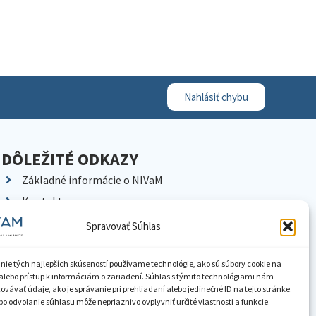
Nahlásiť chybu
DÔLEŽITÉ ODKAZY
Základné informácie o NIVaM
Kontakty
Kariéra
Spravovať Súhlas
Kde nás nájdete
Pracoviská NIVaM
nie tých najlepších skúseností používame technológie, ako sú súbory cookie na
alebo prístup k informáciám o zariadení. Súhlas s týmito technológiami nám
Dokumenty inštitúcie
vávať údaje, ako je správanie pri prehliadaní alebo jedinečné ID na tejto stránke.
o odvolanie súhlasu môže nepriaznivo ovplyvniť určité vlastnosti a funkcie.
Knižnica