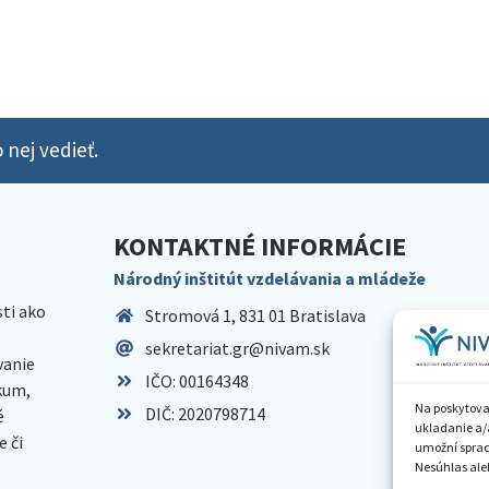
 nej vedieť.
KONTAKTNÉ INFORMÁCIE
Národný inštitút vzdelávania a mládeže
sti ako
Stromová 1, 831 01 Bratislava
sekretariat.gr@nivam.sk
anie
IČO: 00164348
skum,
Na poskytova
DIČ: 2020798714
é
ukladanie a/
 či
umožní spraco
Nesúhlas aleb