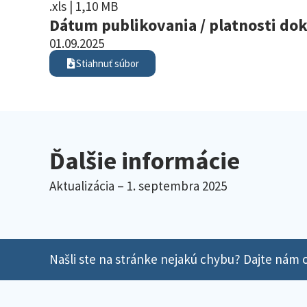
.xls | 1,10 MB
Dátum publikovania / platnosti d
01.09.2025
Stiahnuť súbor
Ďalšie informácie
Aktualizácia – 1. septembra 2025
Našli ste na stránke nejakú chybu? Dajte nám o