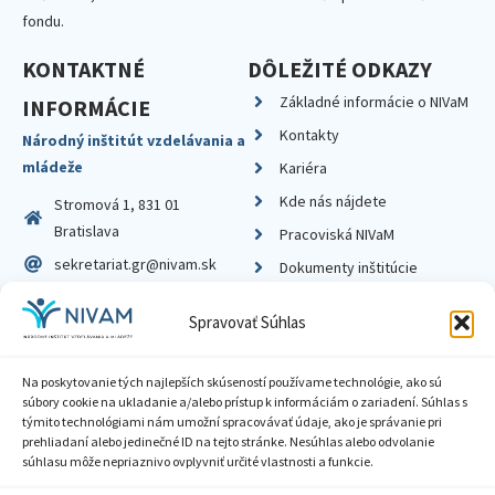
fondu.
KONTAKTNÉ
DÔLEŽITÉ ODKAZY
Základné informácie o NIVaM
INFORMÁCIE
Kontakty
Národný inštitút vzdelávania a
mládeže
Kariéra
Kde nás nájdete
Stromová 1, 831 01
Bratislava
Pracoviská NIVaM
sekretariat.gr@nivam.sk
Dokumenty inštitúcie
IČO: 00164348
Knižnica
Spravovať Súhlas
DIČ: 2020798714
Na poskytovanie tých najlepších skúseností používame technológie, ako sú
súbory cookie na ukladanie a/alebo prístup k informáciám o zariadení. Súhlas s
týmito technológiami nám umožní spracovávať údaje, ako je správanie pri
prehliadaní alebo jedinečné ID na tejto stránke. Nesúhlas alebo odvolanie
Zásady ochrany súkromia
súhlasu môže nepriaznivo ovplyvniť určité vlastnosti a funkcie.
Vyhlásenie o prístupnosti