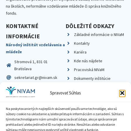
na školách, neformálne vzdelávanie mládeže či správa knižničného
fondu.
KONTAKTNÉ
DÔLEŽITÉ ODKAZY
Základné informácie o NIVaM
INFORMÁCIE
Kontakty
Národný inštitút vzdelávania a
mládeže
Kariéra
Kde nás nájdete
Stromová 1, 831 01
Bratislava
Pracoviská NIVaM
sekretariat.gr@nivam.sk
Dokumenty inštitúcie
IČO: 00164348
Knižnica
Spravovať Súhlas
DIČ: 2020798714
Na poskytovanie tých najlepších skúseností používame technológie, ako sú
súbory cookie na ukladanie a/alebo prístup k informáciám o zariadení. Súhlas s
týmito technológiami nám umožní spracovávať údaje, ako je správanie pri
prehliadaní alebo jedinečné ID na tejto stránke. Nesúhlas alebo odvolanie
Zásady ochrany súkromia
súhlasu môže nepriaznivo ovplyvniť určité vlastnosti a funkcie.