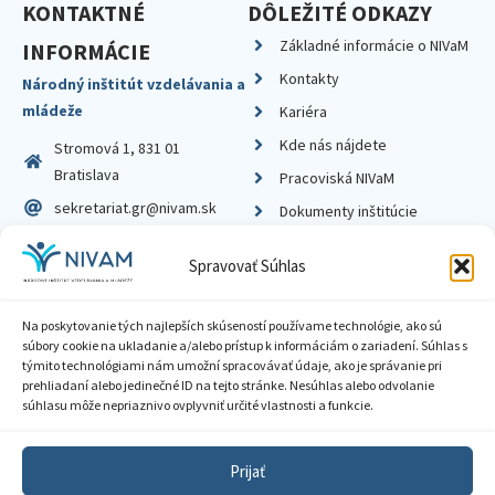
KONTAKTNÉ
DÔLEŽITÉ ODKAZY
Základné informácie o NIVaM
INFORMÁCIE
Kontakty
Národný inštitút vzdelávania a
mládeže
Kariéra
Kde nás nájdete
Stromová 1, 831 01
Bratislava
Pracoviská NIVaM
sekretariat.gr@nivam.sk
Dokumenty inštitúcie
IČO: 00164348
Knižnica
Spravovať Súhlas
DIČ: 2020798714
Na poskytovanie tých najlepších skúseností používame technológie, ako sú
súbory cookie na ukladanie a/alebo prístup k informáciám o zariadení. Súhlas s
týmito technológiami nám umožní spracovávať údaje, ako je správanie pri
prehliadaní alebo jedinečné ID na tejto stránke. Nesúhlas alebo odvolanie
Zásady ochrany súkromia
súhlasu môže nepriaznivo ovplyvniť určité vlastnosti a funkcie.
Vyhlásenie o prístupnosti
Prijať
Sprístupnenie informácií