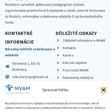
školských zariadení, aplikovaný pedagogický výskum,
organizovanie predmetových olympiád a súťaží, externé testovanie
na školách, neformálne vzdelávanie mládeže či správa knižničného
fondu.
KONTAKTNÉ
DÔLEŽITÉ ODKAZY
Základné informácie o NIVaM
INFORMÁCIE
Kontakty
Národný inštitút vzdelávania a
mládeže
Kariéra
Kde nás nájdete
Stromová 1, 831 01
Bratislava
Pracoviská NIVaM
sekretariat.gr@nivam.sk
Dokumenty inštitúcie
IČO: 00164348
Knižnica
Spravovať Súhlas
DIČ: 2020798714
Na poskytovanie tých najlepších skúseností používame technológie, ako sú
súbory cookie na ukladanie a/alebo prístup k informáciám o zariadení. Súhlas s