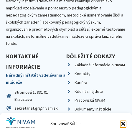
Národný inštitút vzdelávania a mládeže realizuje činnosti ako
napríklad vzdelávanie a poradenstvo pedagogickým a
nepedagogickým zamestnancom, metodické usmerňovanie škôl a
školských zariadení, aplikovaný pedagogický výskum,
organizovanie predmetových olympiád a súťaží, externé testovanie
na školách, neformálne vzdelávanie mládeže či správa knižničného
fondu.
KONTAKTNÉ
DÔLEŽITÉ ODKAZY
Základné informácie o NIVaM
INFORMÁCIE
Kontakty
Národný inštitút vzdelávania a
mládeže
Kariéra
Kde nás nájdete
Stromová 1, 831 01
Bratislava
Pracoviská NIVaM
sekretariat.gr@nivam.sk
Dokumenty inštitúcie
IČO: 00164348
Knižnica
Spravovať Súhlas
DIČ: 2020798714