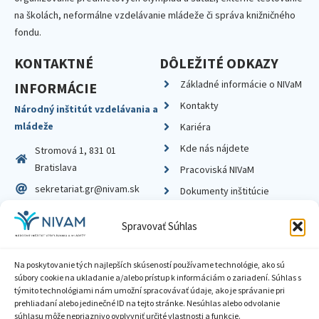
na školách, neformálne vzdelávanie mládeže či správa knižničného
fondu.
KONTAKTNÉ
DÔLEŽITÉ ODKAZY
Základné informácie o NIVaM
INFORMÁCIE
Kontakty
Národný inštitút vzdelávania a
mládeže
Kariéra
Kde nás nájdete
Stromová 1, 831 01
Bratislava
Pracoviská NIVaM
sekretariat.gr@nivam.sk
Dokumenty inštitúcie
IČO: 00164348
Knižnica
Spravovať Súhlas
DIČ: 2020798714
Na poskytovanie tých najlepších skúseností používame technológie, ako sú
súbory cookie na ukladanie a/alebo prístup k informáciám o zariadení. Súhlas s
týmito technológiami nám umožní spracovávať údaje, ako je správanie pri
prehliadaní alebo jedinečné ID na tejto stránke. Nesúhlas alebo odvolanie
Zásady ochrany súkromia
súhlasu môže nepriaznivo ovplyvniť určité vlastnosti a funkcie.