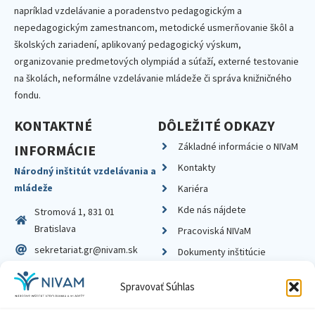
napríklad vzdelávanie a poradenstvo pedagogickým a
nepedagogickým zamestnancom, metodické usmerňovanie škôl a
školských zariadení, aplikovaný pedagogický výskum,
organizovanie predmetových olympiád a súťaží, externé testovanie
na školách, neformálne vzdelávanie mládeže či správa knižničného
fondu.
KONTAKTNÉ
DÔLEŽITÉ ODKAZY
Základné informácie o NIVaM
INFORMÁCIE
Kontakty
Národný inštitút vzdelávania a
mládeže
Kariéra
Kde nás nájdete
Stromová 1, 831 01
Bratislava
Pracoviská NIVaM
sekretariat.gr@nivam.sk
Dokumenty inštitúcie
IČO: 00164348
Knižnica
Spravovať Súhlas
DIČ: 2020798714