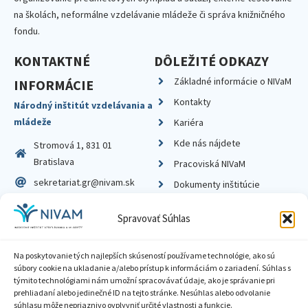
na školách, neformálne vzdelávanie mládeže či správa knižničného
fondu.
KONTAKTNÉ
DÔLEŽITÉ ODKAZY
Základné informácie o NIVaM
INFORMÁCIE
Kontakty
Národný inštitút vzdelávania a
mládeže
Kariéra
Kde nás nájdete
Stromová 1, 831 01
Bratislava
Pracoviská NIVaM
sekretariat.gr@nivam.sk
Dokumenty inštitúcie
IČO: 00164348
Knižnica
Spravovať Súhlas
DIČ: 2020798714
Na poskytovanie tých najlepších skúseností používame technológie, ako sú
súbory cookie na ukladanie a/alebo prístup k informáciám o zariadení. Súhlas s
týmito technológiami nám umožní spracovávať údaje, ako je správanie pri
prehliadaní alebo jedinečné ID na tejto stránke. Nesúhlas alebo odvolanie
Zásady ochrany súkromia
súhlasu môže nepriaznivo ovplyvniť určité vlastnosti a funkcie.