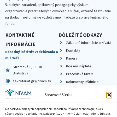
školských zariadení, aplikovaný pedagogický výskum,
organizovanie predmetových olympiád a súťaží, externé testovanie
na školách, neformálne vzdelávanie mládeže či správa knižničného
fondu.
KONTAKTNÉ
DÔLEŽITÉ ODKAZY
Základné informácie o NIVaM
INFORMÁCIE
Kontakty
Národný inštitút vzdelávania a
mládeže
Kariéra
Kde nás nájdete
Stromová 1, 831 01
Bratislava
Pracoviská NIVaM
sekretariat.gr@nivam.sk
Dokumenty inštitúcie
IČO: 00164348
Knižnica
Spravovať Súhlas
DIČ: 2020798714
Na poskytovanie tých najlepších skúseností používame technológie, ako sú
súbory cookie na ukladanie a/alebo prístup k informáciám o zariadení. Súhlas s