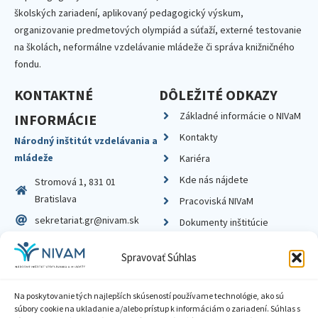
školských zariadení, aplikovaný pedagogický výskum,
organizovanie predmetových olympiád a súťaží, externé testovanie
na školách, neformálne vzdelávanie mládeže či správa knižničného
fondu.
KONTAKTNÉ
DÔLEŽITÉ ODKAZY
Základné informácie o NIVaM
INFORMÁCIE
Kontakty
Národný inštitút vzdelávania a
mládeže
Kariéra
Kde nás nájdete
Stromová 1, 831 01
Bratislava
Pracoviská NIVaM
sekretariat.gr@nivam.sk
Dokumenty inštitúcie
IČO: 00164348
Knižnica
Spravovať Súhlas
DIČ: 2020798714
Na poskytovanie tých najlepších skúseností používame technológie, ako sú
súbory cookie na ukladanie a/alebo prístup k informáciám o zariadení. Súhlas s