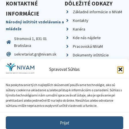
KONTAKTNÉ
DÔLEŽITÉ ODKAZY
Základné informácie o NIVaM
INFORMÁCIE
Kontakty
Národný inštitút vzdelávania a
mládeže
Kariéra
Kde nás nájdete
Stromová 1, 831 01
Bratislava
Pracoviská NIVaM
sekretariat.gr@nivam.sk
Dokumenty inštitúcie
IČO: 00164348
Knižnica
Spravovať Súhlas
DIČ: 2020798714
Na poskytovanie tých najlepších skúseností používame technológie, ako sú
súbory cookie na ukladanie a/alebo prístup k informáciám o zariadení. Súhlas s
týmito technológiami nám umožní spracovávať údaje, ako je správanie pri
prehliadaní alebo jedinečné ID na tejto stránke. Nesúhlas alebo odvolanie
Zásady ochrany súkromia
súhlasu môže nepriaznivo ovplyvniť určité vlastnosti a funkcie.
Vyhlásenie o prístupnosti
Prijať
Sprístupnenie informácií