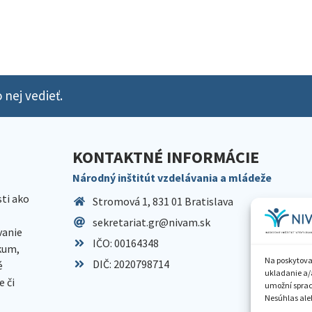
 nej vedieť.
KONTAKTNÉ INFORMÁCIE
Národný inštitút vzdelávania a mládeže
sti ako
Stromová 1, 831 01 Bratislava
sekretariat.gr@nivam.sk
anie
IČO: 00164348
skum,
Na poskytova
DIČ: 2020798714
é
ukladanie a/
 či
umožní spraco
Nesúhlas aleb