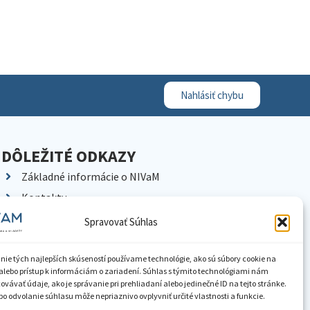
Nahlásiť chybu
DÔLEŽITÉ ODKAZY
Základné informácie o NIVaM
Kontakty
Kariéra
Spravovať Súhlas
Kde nás nájdete
Pracoviská NIVaM
nie tých najlepších skúseností používame technológie, ako sú súbory cookie na
alebo prístup k informáciám o zariadení. Súhlas s týmito technológiami nám
Dokumenty inštitúcie
vávať údaje, ako je správanie pri prehliadaní alebo jedinečné ID na tejto stránke.
o odvolanie súhlasu môže nepriaznivo ovplyvniť určité vlastnosti a funkcie.
Knižnica