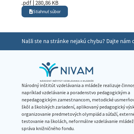
.pdf | 280,86 KB
Stiahnuť súbor
Našli ste na stránke nejakú chybu? Dajte nám o
Národný inštitút vzdelávania a mládeže realizuje činno
napríklad vzdelávanie a poradenstvo pedagogickým a
nepedagogickým zamestnancom, metodické usmerňov
škôl a školských zariadení, aplikovaný pedagogický vý
organizovanie predmetových olympiád a súťaží, extern
testovanie na školách, neformálne vzdelávanie mládeže
správa knižničného fondu.