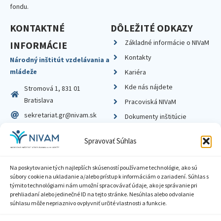
fondu.
KONTAKTNÉ
DÔLEŽITÉ ODKAZY
Základné informácie o NIVaM
INFORMÁCIE
Kontakty
Národný inštitút vzdelávania a
mládeže
Kariéra
Kde nás nájdete
Stromová 1, 831 01
Bratislava
Pracoviská NIVaM
sekretariat.gr@nivam.sk
Dokumenty inštitúcie
IČO: 00164348
Knižnica
Spravovať Súhlas
DIČ: 2020798714
Na poskytovanie tých najlepších skúseností používame technológie, ako sú
súbory cookie na ukladanie a/alebo prístup k informáciám o zariadení. Súhlas s
týmito technológiami nám umožní spracovávať údaje, ako je správanie pri
prehliadaní alebo jedinečné ID na tejto stránke. Nesúhlas alebo odvolanie
Zásady ochrany súkromia
súhlasu môže nepriaznivo ovplyvniť určité vlastnosti a funkcie.
Vyhlásenie o prístupnosti