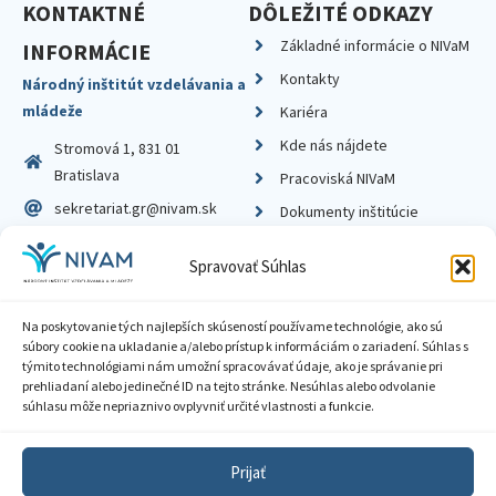
KONTAKTNÉ
DÔLEŽITÉ ODKAZY
Základné informácie o NIVaM
INFORMÁCIE
Kontakty
Národný inštitút vzdelávania a
mládeže
Kariéra
Kde nás nájdete
Stromová 1, 831 01
Bratislava
Pracoviská NIVaM
sekretariat.gr@nivam.sk
Dokumenty inštitúcie
IČO: 00164348
Knižnica
Spravovať Súhlas
DIČ: 2020798714
Na poskytovanie tých najlepších skúseností používame technológie, ako sú
súbory cookie na ukladanie a/alebo prístup k informáciám o zariadení. Súhlas s
týmito technológiami nám umožní spracovávať údaje, ako je správanie pri
prehliadaní alebo jedinečné ID na tejto stránke. Nesúhlas alebo odvolanie
Zásady ochrany súkromia
súhlasu môže nepriaznivo ovplyvniť určité vlastnosti a funkcie.
Vyhlásenie o prístupnosti
Prijať
Sprístupnenie informácií