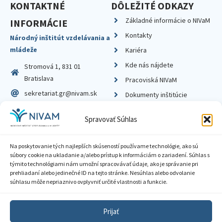
KONTAKTNÉ
DÔLEŽITÉ ODKAZY
Základné informácie o NIVaM
INFORMÁCIE
Kontakty
Národný inštitút vzdelávania a
mládeže
Kariéra
Kde nás nájdete
Stromová 1, 831 01
Bratislava
Pracoviská NIVaM
sekretariat.gr@nivam.sk
Dokumenty inštitúcie
IČO: 00164348
Knižnica
Spravovať Súhlas
DIČ: 2020798714
Na poskytovanie tých najlepších skúseností používame technológie, ako sú
súbory cookie na ukladanie a/alebo prístup k informáciám o zariadení. Súhlas s
týmito technológiami nám umožní spracovávať údaje, ako je správanie pri
prehliadaní alebo jedinečné ID na tejto stránke. Nesúhlas alebo odvolanie
Zásady ochrany súkromia
súhlasu môže nepriaznivo ovplyvniť určité vlastnosti a funkcie.
Vyhlásenie o prístupnosti
Prijať
Sprístupnenie informácií