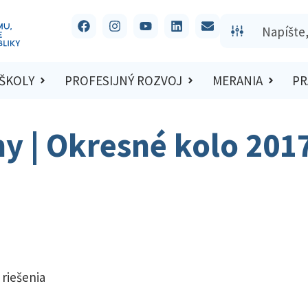
 ŠKOLY
PROFESIJNÝ ROZVOJ
MERANIA
PR
hy | Okresné kolo 201
 riešenia