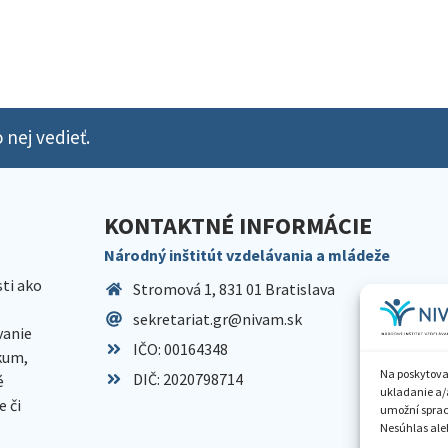
 nej vedieť.
KONTAKTNÉ INFORMÁCIE
Národný inštitút vzdelávania a mládeže
sti ako
Stromová 1, 831 01 Bratislava
sekretariat.gr@nivam.sk
anie
IČO: 00164348
skum,
Na poskytova
DIČ: 2020798714
é
ukladanie a/
 či
umožní spraco
Nesúhlas aleb