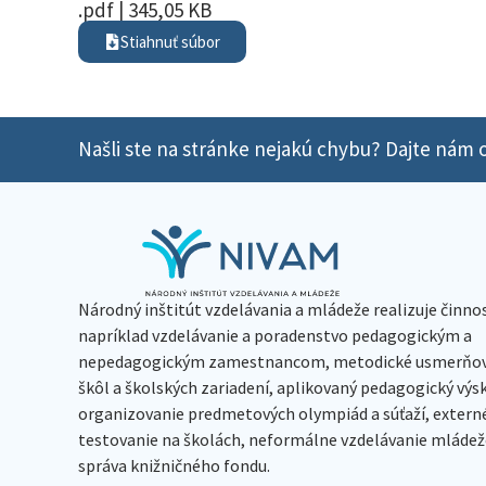
.pdf | 345,05 KB
Stiahnuť súbor
Našli ste na stránke nejakú chybu? Dajte nám o
Národný inštitút vzdelávania a mládeže realizuje činno
napríklad vzdelávanie a poradenstvo pedagogickým a
nepedagogickým zamestnancom, metodické usmerňov
škôl a školských zariadení, aplikovaný pedagogický vý
organizovanie predmetových olympiád a súťaží, extern
testovanie na školách, neformálne vzdelávanie mládeže
správa knižničného fondu.