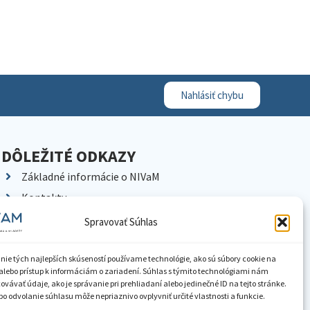
Nahlásiť chybu
DÔLEŽITÉ ODKAZY
Základné informácie o NIVaM
Kontakty
Kariéra
Spravovať Súhlas
Kde nás nájdete
Pracoviská NIVaM
nie tých najlepších skúseností používame technológie, ako sú súbory cookie na
alebo prístup k informáciám o zariadení. Súhlas s týmito technológiami nám
Dokumenty inštitúcie
vávať údaje, ako je správanie pri prehliadaní alebo jedinečné ID na tejto stránke.
o odvolanie súhlasu môže nepriaznivo ovplyvniť určité vlastnosti a funkcie.
Knižnica