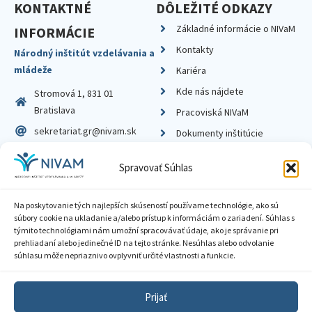
KONTAKTNÉ
DÔLEŽITÉ ODKAZY
Základné informácie o NIVaM
INFORMÁCIE
Kontakty
Národný inštitút vzdelávania a
mládeže
Kariéra
Kde nás nájdete
Stromová 1, 831 01
Bratislava
Pracoviská NIVaM
sekretariat.gr@nivam.sk
Dokumenty inštitúcie
IČO: 00164348
Knižnica
Spravovať Súhlas
DIČ: 2020798714
Na poskytovanie tých najlepších skúseností používame technológie, ako sú
súbory cookie na ukladanie a/alebo prístup k informáciám o zariadení. Súhlas s
týmito technológiami nám umožní spracovávať údaje, ako je správanie pri
prehliadaní alebo jedinečné ID na tejto stránke. Nesúhlas alebo odvolanie
Zásady ochrany súkromia
súhlasu môže nepriaznivo ovplyvniť určité vlastnosti a funkcie.
Vyhlásenie o prístupnosti
Prijať
Sprístupnenie informácií