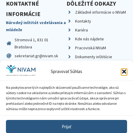
KONTAKTNÉ
DÔLEŽITÉ ODKAZY
Základné informácie o NIVaM
INFORMÁCIE
Kontakty
Národný inštitút vzdelávania a
mládeže
Kariéra
Kde nás nájdete
Stromová 1, 831 01
Bratislava
Pracoviská NIVaM
sekretariat.gr@nivam.sk
Dokumenty inštitúcie
IČO: 00164348
Knižnica
Spravovať Súhlas
DIČ: 2020798714
Na poskytovanie tých najlepších skúseností používame technológie, ako sú
súbory cookie na ukladanie a/alebo prístup k informáciám o zariadení. Súhlas s
týmito technológiami nám umožní spracovávať údaje, ako je správanie pri
prehliadaní alebo jedinečné ID na tejto stránke. Nesúhlas alebo odvolanie
Zásady ochrany súkromia
súhlasu môže nepriaznivo ovplyvniť určité vlastnosti a funkcie.
Vyhlásenie o prístupnosti
Prijať
Sprístupnenie informácií