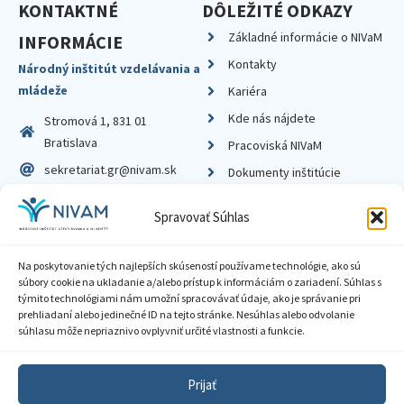
KONTAKTNÉ
DÔLEŽITÉ ODKAZY
Základné informácie o NIVaM
INFORMÁCIE
Kontakty
Národný inštitút vzdelávania a
mládeže
Kariéra
Kde nás nájdete
Stromová 1, 831 01
Bratislava
Pracoviská NIVaM
sekretariat.gr@nivam.sk
Dokumenty inštitúcie
IČO: 00164348
Knižnica
Spravovať Súhlas
DIČ: 2020798714
Na poskytovanie tých najlepších skúseností používame technológie, ako sú
súbory cookie na ukladanie a/alebo prístup k informáciám o zariadení. Súhlas s
týmito technológiami nám umožní spracovávať údaje, ako je správanie pri
prehliadaní alebo jedinečné ID na tejto stránke. Nesúhlas alebo odvolanie
Zásady ochrany súkromia
súhlasu môže nepriaznivo ovplyvniť určité vlastnosti a funkcie.
Vyhlásenie o prístupnosti
Prijať
Sprístupnenie informácií