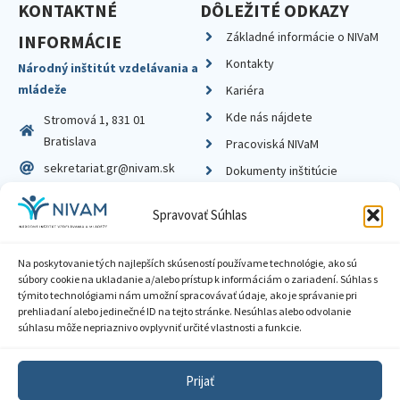
KONTAKTNÉ
DÔLEŽITÉ ODKAZY
Základné informácie o NIVaM
INFORMÁCIE
Kontakty
Národný inštitút vzdelávania a
mládeže
Kariéra
Kde nás nájdete
Stromová 1, 831 01
Bratislava
Pracoviská NIVaM
sekretariat.gr@nivam.sk
Dokumenty inštitúcie
IČO: 00164348
Knižnica
Spravovať Súhlas
DIČ: 2020798714
Na poskytovanie tých najlepších skúseností používame technológie, ako sú
súbory cookie na ukladanie a/alebo prístup k informáciám o zariadení. Súhlas s
týmito technológiami nám umožní spracovávať údaje, ako je správanie pri
prehliadaní alebo jedinečné ID na tejto stránke. Nesúhlas alebo odvolanie
Zásady ochrany súkromia
súhlasu môže nepriaznivo ovplyvniť určité vlastnosti a funkcie.
Vyhlásenie o prístupnosti
Prijať
Sprístupnenie informácií