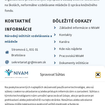
na školách, neformálne vzdelávanie mládeže či správa knižničného
fondu.
KONTAKTNÉ
DÔLEŽITÉ ODKAZY
Základné informácie o NIVaM
INFORMÁCIE
Kontakty
Národný inštitút vzdelávania a
mládeže
Kariéra
Kde nás nájdete
Stromová 1, 831 01
Bratislava
Pracoviská NIVaM
sekretariat.gr@nivam.sk
Dokumenty inštitúcie
IČO: 00164348
Knižnica
Spravovať Súhlas
DIČ: 2020798714
Na poskytovanie tých najlepších skúseností používame technológie, ako sú
súbory cookie na ukladanie a/alebo prístup k informáciám o zariadení. Súhlas s
týmito technológiami nám umožní spracovávať údaje, ako je správanie pri
prehliadaní alebo jedinečné ID na tejto stránke. Nesúhlas alebo odvolanie
Zásady ochrany súkromia
súhlasu môže nepriaznivo ovplyvniť určité vlastnosti a funkcie.