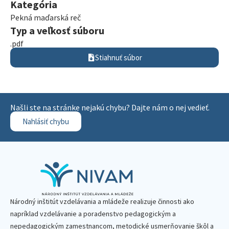
Kategória
Pekná maďarská reč
Typ a veľkosť súboru
.pdf
Stiahnuť súbor
Našli ste na stránke nejakú chybu? Dajte nám o nej vedieť.
Nahlásiť chybu
Národný inštitút vzdelávania a mládeže realizuje činnosti ako
napríklad vzdelávanie a poradenstvo pedagogickým a
nepedagogickým zamestnancom, metodické usmerňovanie škôl a