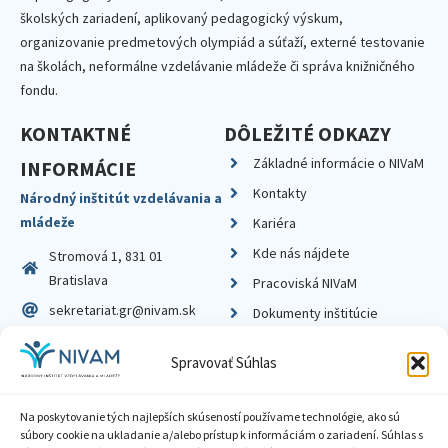
školských zariadení, aplikovaný pedagogický výskum,
organizovanie predmetových olympiád a súťaží, externé testovanie
na školách, neformálne vzdelávanie mládeže či správa knižničného
fondu.
KONTAKTNÉ
DÔLEŽITÉ ODKAZY
Základné informácie o NIVaM
INFORMÁCIE
Kontakty
Národný inštitút vzdelávania a
mládeže
Kariéra
Kde nás nájdete
Stromová 1, 831 01
Bratislava
Pracoviská NIVaM
sekretariat.gr@nivam.sk
Dokumenty inštitúcie
IČO: 00164348
Knižnica
Spravovať Súhlas
DIČ: 2020798714
Na poskytovanie tých najlepších skúseností používame technológie, ako sú
súbory cookie na ukladanie a/alebo prístup k informáciám o zariadení. Súhlas s