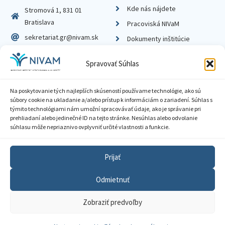
Kde nás nájdete
Stromová 1, 831 01
Bratislava
Pracoviská NIVaM
sekretariat.gr@nivam.sk
Dokumenty inštitúcie
IČO: 00164348
Knižnica
Spravovať Súhlas
DIČ: 2020798714
Na poskytovanie tých najlepších skúseností používame technológie, ako sú
súbory cookie na ukladanie a/alebo prístup k informáciám o zariadení. Súhlas s
týmito technológiami nám umožní spracovávať údaje, ako je správanie pri
prehliadaní alebo jedinečné ID na tejto stránke. Nesúhlas alebo odvolanie
Zásady ochrany súkromia
súhlasu môže nepriaznivo ovplyvniť určité vlastnosti a funkcie.
Vyhlásenie o prístupnosti
Prijať
Sprístupnenie informácií
Odmietnuť
Nastavenia cookies
Zobraziť predvoľby
GDPR