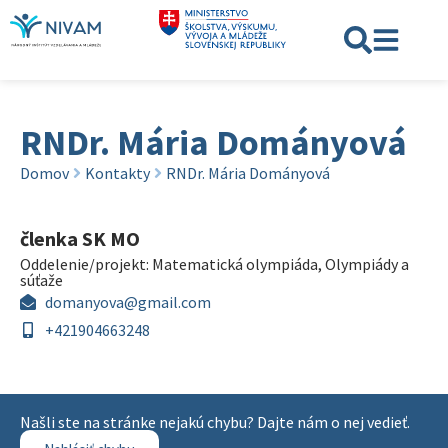
RNDr. Mária Dományová
Domov
Kontakty
RNDr. Mária Dományová
členka SK MO
Oddelenie/projekt:
Matematická olympiáda
,
Olympiády a
súťaže
domanyova@gmail.com
+421904663248
Našli ste na stránke nejakú chybu? Dajte nám o nej vedieť.