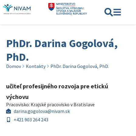
PhDr. Darina Gogolová,
PhD.
Domov
Kontakty
PhDr. Darina Gogolová, PhD.
učiteľ profesijného rozvoja pre etickú
výchovu
Pracovisko:
Krajské pracovisko v Bratislave
darina.gogolova@nivam.sk
+421 903 264 243