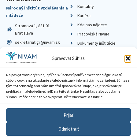
Kontakty
Národný inštitút vzdelávania a
mládeže
Kariéra
Kde nás nájdete
Stromová 1, 831 01
Bratislava
Pracoviská NIVaM
sekretariat.gr@nivam.sk
Dokumenty inštitúcie
IČO: 00164348
Knižnica
Spravovať Súhlas
DIČ: 2020798714
Na poskytovanie tých najlepších skúseností používame technológie, ako sú
súbory cookie na ukladanie a/alebo prístup k informáciám o zariadení. Súhlas s
týmito technológiami nám umožní spracovávať údaje, ako je správanie pri
prehliadaní alebo jedinečné ID na tejto stránke. Nesúhlas alebo odvolanie
Zásady ochrany súkromia
súhlasu môže nepriaznivo ovplyvniť určité vlastnosti a funkcie.
Vyhlásenie o prístupnosti
Prijať
Sprístupnenie informácií
Odmietnuť
Nastavenia cookies