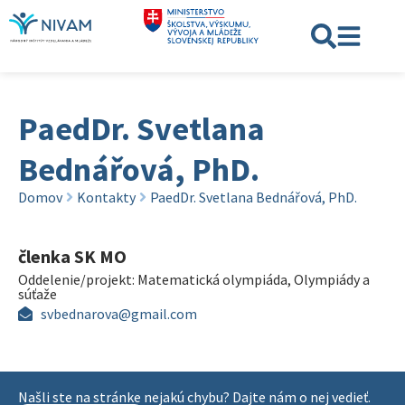
PaedDr. Svetlana
Bednářová, PhD.
Domov
Kontakty
PaedDr. Svetlana Bednářová, PhD.
členka SK MO
Oddelenie/projekt:
Matematická olympiáda
,
Olympiády a
súťaže
svbednarova@gmail.com
Našli ste na stránke nejakú chybu? Dajte nám o nej vedieť.