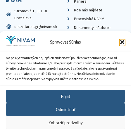
mládeže
Kariéra
Kde nás nájdete
Stromová 1, 831 01
Bratislava
Pracoviská NIVaM
sekretariat.gr@nivam.sk
Dokumenty inštitúcie
IČO: 00164348
Knižnica
Spravovať Súhlas
DIČ: 2020798714
Na poskytovanie tých najlepších skúseností používame technológie, ako sú
súbory cookie na ukladanie a/alebo prístup k informáciám o zariadení. Súhlas s
týmito technológiami nám umožní spracovávať údaje, ako je správanie pri
prehliadaní alebo jedinečné ID na tejto stránke. Nesúhlas alebo odvolanie
Zásady ochrany súkromia
súhlasu môže nepriaznivo ovplyvniť určité vlastnosti a funkcie.
Vyhlásenie o prístupnosti
Prijať
Sprístupnenie informácií
Odmietnuť
Nastavenia cookies
Zobraziť predvoľby
GDPR