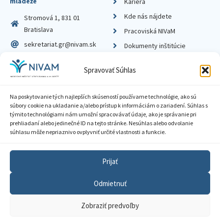
mládeže
Kariéra
Kde nás nájdete
Stromová 1, 831 01
Bratislava
Pracoviská NIVaM
sekretariat.gr@nivam.sk
Dokumenty inštitúcie
IČO: 00164348
Knižnica
Spravovať Súhlas
DIČ: 2020798714
Na poskytovanie tých najlepších skúseností používame technológie, ako sú
súbory cookie na ukladanie a/alebo prístup k informáciám o zariadení. Súhlas s
týmito technológiami nám umožní spracovávať údaje, ako je správanie pri
prehliadaní alebo jedinečné ID na tejto stránke. Nesúhlas alebo odvolanie
Zásady ochrany súkromia
súhlasu môže nepriaznivo ovplyvniť určité vlastnosti a funkcie.
Vyhlásenie o prístupnosti
Prijať
Sprístupnenie informácií
Odmietnuť
Nastavenia cookies
Zobraziť predvoľby
GDPR