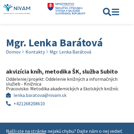
Mgr. Lenka Barátová
Domov
Kontakty
Mgr. Lenka Barátová
akvizícia kníh, metodika ŠK, služba Subito
Oddelenie/projekt:
Oddelenie knižných a informačných
služieb - Knižnica
Pracovisko:
Metodika akademických a školských knižníc
lenka.baratova@nivam.sk
+421268208610
Našli ste na stránke nejakú chybu? Dajte nám o nej vedieť.