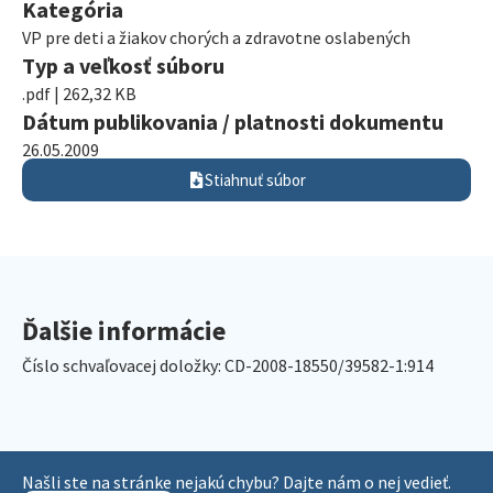
Kategória
VP pre deti a žiakov chorých a zdravotne oslabených
Typ a veľkosť súboru
.pdf | 262,32 KB
Dátum publikovania / platnosti dokumentu
26.05.2009
Stiahnuť súbor
Ďalšie informácie
Číslo schvaľovacej doložky: CD-2008-18550/39582-1:914
Našli ste na stránke nejakú chybu? Dajte nám o nej vedieť.