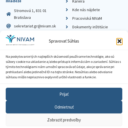
mládeže
Kariéra
Kde nás nájdete
Stromová 1, 831 01
Bratislava
Pracoviská NIVaM
sekretariat.gr@nivam.sk
Dokumenty inštitúcie
IČO: 00164348
Knižnica
Spravovať Súhlas
DIČ: 2020798714
Na poskytovanie tých najlepších skúseností používame technológie, ako sú
súbory cookie na ukladanie a/alebo prístup k informáciám o zariadení. Súhlas s
týmito technológiami nám umožní spracovávať údaje, ako je správanie pri
prehliadaní alebo jedinečné ID na tejto stránke. Nesúhlas alebo odvolanie
Zásady ochrany súkromia
súhlasu môže nepriaznivo ovplyvniť určité vlastnosti a funkcie.
Vyhlásenie o prístupnosti
Prijať
Sprístupnenie informácií
Odmietnuť
Nastavenia cookies
Zobraziť predvoľby
GDPR