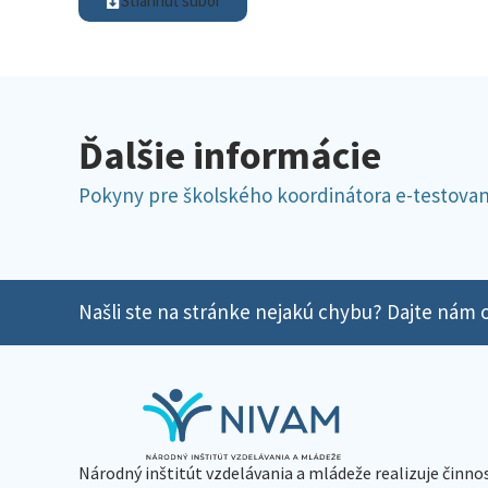
Stiahnuť súbor
Ďalšie informácie
Pokyny pre školského koordinátora e-testov
Našli ste na stránke nejakú chybu? Dajte nám o
Národný inštitút vzdelávania a mládeže realizuje činno