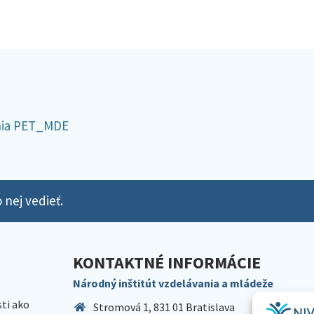
ania PET_MDE
 nej vedieť.
KONTAKTNÉ INFORMÁCIE
Národný inštitút vzdelávania a mládeže
sti ako
Stromová 1, 831 01 Bratislava