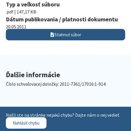
Typ a veľkosť súboru
.pdf | 147,17 KB
Dátum publikovania / platnosti dokumentu
20.05.2011
Stiahnuť súbor
Ďalšie informácie
Číslo schvaľovacej doložky: 2011-7361/17016:1-914
Našli ste na stránke nejakú chybu? Dajte nám o nej vedieť.
Nahlásiť chybu