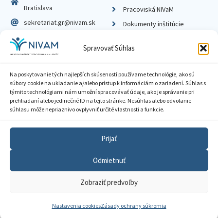
Bratislava
Pracoviská NIVaM
sekretariat.gr@nivam.sk
Dokumenty inštitúcie
IČO: 00164348
Knižnica
Spravovať Súhlas
DIČ: 2020798714
Na poskytovanie tých najlepších skúseností používame technológie, ako sú
súbory cookie na ukladanie a/alebo prístup k informáciám o zariadení. Súhlas s
týmito technológiami nám umožní spracovávať údaje, ako je správanie pri
prehliadaní alebo jedinečné ID na tejto stránke. Nesúhlas alebo odvolanie
Zásady ochrany súkromia
súhlasu môže nepriaznivo ovplyvniť určité vlastnosti a funkcie.
Vyhlásenie o prístupnosti
Prijať
Sprístupnenie informácií
Odmietnuť
Nastavenia cookies
Zobraziť predvoľby
GDPR
© 2026 Národný inštitút vzdelávania a mládeže
Nastavenia cookies
Zásady ochrany súkromia