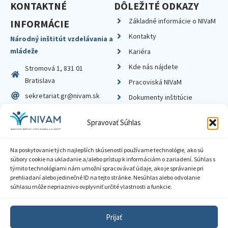
KONTAKTNÉ
DÔLEŽITÉ ODKAZY
Základné informácie o NIVaM
INFORMÁCIE
Kontakty
Národný inštitút vzdelávania a
mládeže
Kariéra
Kde nás nájdete
Stromová 1, 831 01
Bratislava
Pracoviská NIVaM
sekretariat.gr@nivam.sk
Dokumenty inštitúcie
IČO: 00164348
Knižnica
Spravovať Súhlas
DIČ: 2020798714
Na poskytovanie tých najlepších skúseností používame technológie, ako sú
súbory cookie na ukladanie a/alebo prístup k informáciám o zariadení. Súhlas s
týmito technológiami nám umožní spracovávať údaje, ako je správanie pri
prehliadaní alebo jedinečné ID na tejto stránke. Nesúhlas alebo odvolanie
Zásady ochrany súkromia
súhlasu môže nepriaznivo ovplyvniť určité vlastnosti a funkcie.
Vyhlásenie o prístupnosti
Prijať
Sprístupnenie informácií