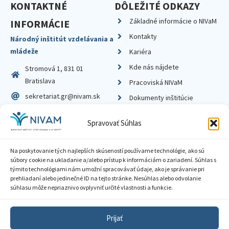
KONTAKTNÉ
DÔLEŽITÉ ODKAZY
Základné informácie o NIVaM
INFORMÁCIE
Kontakty
Národný inštitút vzdelávania a
mládeže
Kariéra
Kde nás nájdete
Stromová 1, 831 01
Bratislava
Pracoviská NIVaM
sekretariat.gr@nivam.sk
Dokumenty inštitúcie
IČO: 00164348
Knižnica
Spravovať Súhlas
DIČ: 2020798714
Na poskytovanie tých najlepších skúseností používame technológie, ako sú
súbory cookie na ukladanie a/alebo prístup k informáciám o zariadení. Súhlas s
týmito technológiami nám umožní spracovávať údaje, ako je správanie pri
prehliadaní alebo jedinečné ID na tejto stránke. Nesúhlas alebo odvolanie
Zásady ochrany súkromia
súhlasu môže nepriaznivo ovplyvniť určité vlastnosti a funkcie.
Vyhlásenie o prístupnosti
Prijať
Sprístupnenie informácií