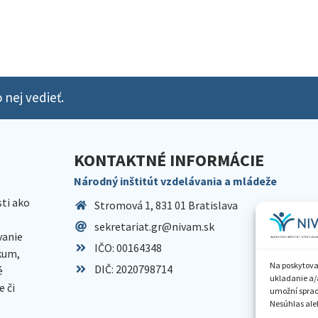
 nej vedieť.
KONTAKTNÉ INFORMÁCIE
Národný inštitút vzdelávania a mládeže
sti ako
Stromová 1, 831 01 Bratislava
sekretariat.gr@nivam.sk
anie
IČO: 00164348
skum,
Na poskytova
DIČ: 2020798714
é
ukladanie a/
 či
umožní spraco
Nesúhlas aleb