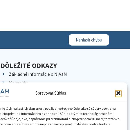
Nahlásiť chybu
DÔLEŽITÉ ODKAZY
Základné informácie o NIVaM
Kontakty
Kariéra
Spravovať Súhlas
Kde nás nájdete
Pracoviská NIVaM
nie tých najlepších skúseností používame technológie, ako sú súbory cookie na
alebo prístup k informáciám o zariadení. Súhlas s týmito technológiami nám
Dokumenty inštitúcie
vávať údaje, ako je správanie pri prehliadaní alebo jedinečné ID na tejto stránke.
o odvolanie súhlasu môže nepriaznivo ovplyvniť určité vlastnosti a funkcie.
Knižnica