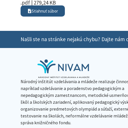
.pdf | 279,24 KB
Stiahnuť súbor
Našli ste na stránke nejakú chybu? Dajte nám o
Národný inštitút vzdelávania a mládeže realizuje činno
napríklad vzdelávanie a poradenstvo pedagogickým a
nepedagogickým zamestnancom, metodické usmerňov
škôl a školských zariadení, aplikovaný pedagogický vý
organizovanie predmetových olympiád a súťaží, extern
testovanie na školách, neformálne vzdelávanie mládeže
správa knižničného fondu.